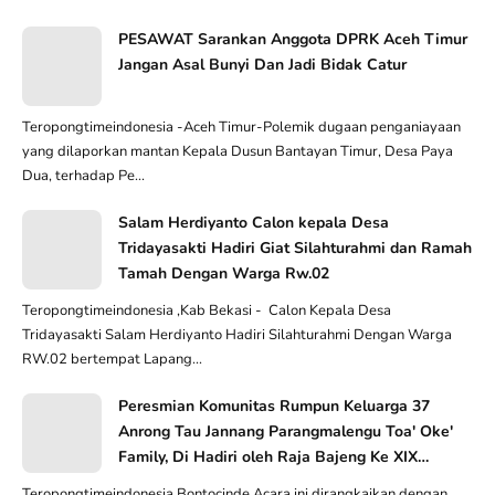
PESAWAT Sarankan Anggota DPRK Aceh Timur
Jangan Asal Bunyi Dan Jadi Bidak Catur
Teropongtimeindonesia -Aceh Timur-Polemik dugaan penganiayaan
yang dilaporkan mantan Kepala Dusun Bantayan Timur, Desa Paya
Dua, terhadap Pe...
Salam Herdiyanto Calon kepala Desa
Tridayasakti Hadiri Giat Silahturahmi dan Ramah
Tamah Dengan Warga Rw.02
Teropongtimeindonesia ,Kab Bekasi - Calon Kepala Desa
Tridayasakti Salam Herdiyanto Hadiri Silahturahmi Dengan Warga
RW.02 bertempat Lapang...
Peresmian Komunitas Rumpun Keluarga 37
Anrong Tau Jannang Parangmalengu Toa' Oke'
Family, Di Hadiri oleh Raja Bajeng Ke XIX
Karaeng Loe Ri Bajeng II Bersama Permaisuri
Teropongtimeindonesia Bontocinde,Acara ini dirangkaikan dengan