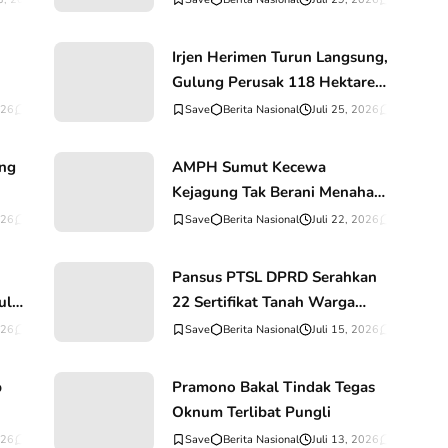
Parah
lur
Irjen Herimen Turun Langsung,
 1,1
Gulung Perusak 118 Hektare
mas
Mangrove di Rohil
026
0
Komentar
Berita Nasional
Juli 25, 2026
0
Komentar
ng
AMPH Sumut Kecewa
Kejagung Tak Berani Menahan
a
Mantan Jampidsus
026
0
Komentar
Berita Nasional
Juli 22, 2026
0
Komentar
Pansus PTSL DPRD Serahkan
uli
22 Sertifikat Tanah Warga
Tambora
026
0
Komentar
Berita Nasional
Juli 15, 2026
0
Komentar
b
Pramono Bakal Tindak Tegas
Oknum Terlibat Pungli
026
0
Komentar
Berita Nasional
Juli 13, 2026
0
Komentar