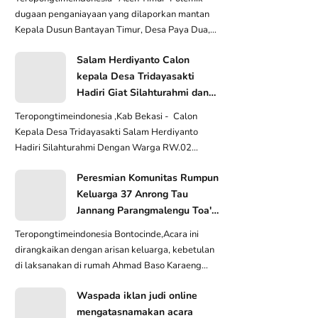
dugaan penganiayaan yang dilaporkan mantan
Kepala Dusun Bantayan Timur, Desa Paya Dua,
terhadap Pe...
Salam Herdiyanto Calon
kepala Desa Tridayasakti
Hadiri Giat Silahturahmi dan
Ramah Tamah Dengan Warga
Teropongtimeindonesia ,Kab Bekasi - Calon
Rw.02
Kepala Desa Tridayasakti Salam Herdiyanto
Hadiri Silahturahmi Dengan Warga RW.02
bertempat Lapang...
Peresmian Komunitas Rumpun
Keluarga 37 Anrong Tau
Jannang Parangmalengu Toa'
Oke' Family, Di Hadiri oleh
Teropongtimeindonesia Bontocinde,Acara ini
Raja Bajeng Ke XIX Karaeng
dirangkaikan dengan arisan keluarga, kebetulan
Loe Ri Bajeng II Bersama
di laksanakan di rumah Ahmad Baso Karaeng
Permaisuri
Tenreng...
Waspada iklan judi online
mengatasnamakan acara