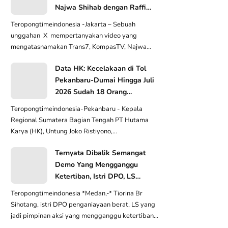
Najwa Shihab dengan Raffi
Ahmad
Teropongtimeindonesia -Jakarta – Sebuah
unggahan X mempertanyakan video yang
mengatasnamakan Trans7, KompasTV, Najwa
Shihab, Raffi Ahmad,...
Data HK: Kecelakaan di Tol
Pekanbaru-Dumai Hingga Juli
2026 Sudah 18 Orang
Meninggal Dunia
Teropongtimeindonesia-Pekanbaru - Kepala
Regional Sumatera Bagian Tengah PT Hutama
Karya (HK), Untung Joko Ristiyono,
mengungkapkan, sepanja...
Ternyata Dibalik Semangat
Demo Yang Mengganggu
Ketertiban, Istri DPO, LS
Inginkan SP3 Kasus Suaminya
Teropongtimeindonesia *Medan,-* Tiorina Br
Sihotang, istri DPO penganiayaan berat, LS yang
jadi pimpinan aksi yang mengganggu ketertiban
umu...