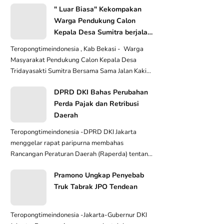
" Luar Biasa" Kekompakan
Warga Pendukung Calon
Kepala Desa Sumitra berjalan
Kaki Serahkan Berkas Guna
Teropongtimeindonesia , Kab Bekasi - Warga
Persyaratan calon Kades
Masyarakat Pendukung Calon Kepala Desa
Tridayasakti Sumitra Bersama Sama Jalan Kaki
Kekantor Des...
DPRD DKI Bahas Perubahan
Perda Pajak dan Retribusi
Daerah
Teropongtimeindonesia -DPRD DKI Jakarta
menggelar rapat paripurna membahas
Rancangan Peraturan Daerah (Raperda) tentang
Perubahan atas Perat...
Pramono Ungkap Penyebab
Truk Tabrak JPO Tendean
Teropongtimeindonesia -Jakarta-Gubernur DKI