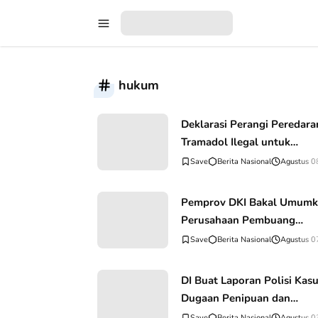
hukum
Deklarasi Perangi Peredara
Tramadol Ilegal untuk
Lindungi Generasi Muda
Berita Nasional
Agustus 0
Pemprov DKI Bakal Umum
Perusahaan Pembuang
Sampah Ilegal
Berita Nasional
Agustus 0
DI Buat Laporan Polisi Kas
Dugaan Penipuan dan
Penggelapan Atas PBG Ser
Berita Nasional
Agustus 0