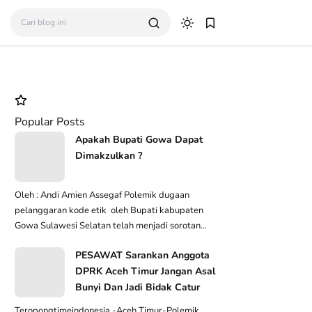
Popular Posts
Apakah Bupati Gowa Dapat
Dimakzulkan ?
ntar
Oleh : Andi Amien Assegaf Polemik dugaan
pelanggaran kode etik oleh Bupati kabupaten
Gowa Sulawesi Selatan telah menjadi sorotan
ntar
publik tan...
PESAWAT Sarankan Anggota
DPRK Aceh Timur Jangan Asal
Bunyi Dan Jadi Bidak Catur
Teropongtimeindonesia -Aceh Timur-Polemik