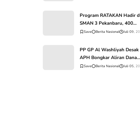
Program RATAKAN Hadir d
SMAN 3 Pekanbaru, 400
Pelajar Dibekali Pencegaha
Berita Nasional
Juli 09, 2
Paham IRET
PP GP Al Washliyah Desak
APH Bongkar Aliran Dana
Kasus Wamen Imipas Silmy
Berita Nasional
Juli 05, 2
Karim