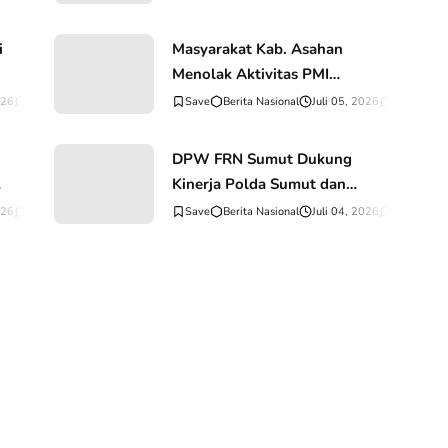
i
Masyarakat Kab. Asahan
Menolak Aktivitas PMI
n
(PEKERJA MIGRAN
026
0
Komentar
Berita Nasional
Juli 05, 2026
0
Komentar
INDONESIA) Ilegal di Wilayah
Mereka
DPW FRN Sumut Dukung
Kinerja Polda Sumut dan
Jajaran Dalam Pemberantasan
026
0
Komentar
Berita Nasional
Juli 04, 2026
0
Komentar
Penyakit Masyarakat