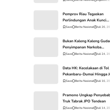
Perizinan usaha Palsu
Kandang Ternak Ayam Pete
Pemprov Riau Tegaskan
di Paluh Sibaji Pantai Labu,
Perlindungan Anak Kunci
Miliar Raib
Utama Menuju Indonesia E
Berita Nasional
Juli 26, 2
2045
Bukan Kaleng Kaleng Guda
Penyimpanan Narkoba
Dibongkar Ditnarkoba Pold
Berita Nasional
Juli 24, 2
Riau
Data HK: Kecelakaan di Tol
Pekanbaru-Dumai Hingga J
2026 Sudah 18 Orang
Berita Nasional
Juli 16, 2
Meninggal Dunia
Pramono Ungkap Penyeba
Truk Tabrak JPO Tendean
Berita Nasional
Juli 14, 2