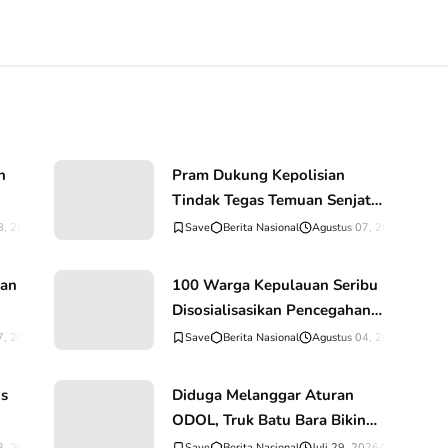
n
Pram Dukung Kepolisian
Tindak Tegas Temuan Senjata
di Sekolah
8, 2026
0
Komentar
Berita Nasional
Agustus 07, 2026
0
Kome
kan
100 Warga Kepulauan Seribu
Disosialisasikan Pencegahan
TPPO
7, 2026
0
Komentar
Berita Nasional
Agustus 04, 2026
0
Kome
us
Diduga Melanggar Aturan
ODOL, Truk Batu Bara Bikin
ta
Jalan Kuala Cinaku Makin
3, 2026
0
Komentar
Berita Nasional
Juli 29, 2026
0
Komentar